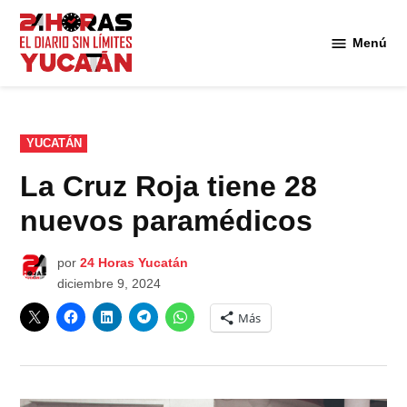
Saltar
al
Menú
Diario
contenido
24
Horas
Yucatán
PUBLICADO
YUCATÁN
EN
La Cruz Roja tiene 28
nuevos paramédicos
por
24 Horas Yucatán
diciembre 9, 2024
Más