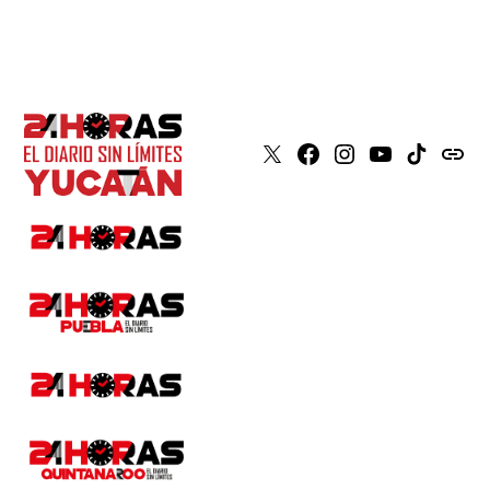
X
Faceboook
Instagram
Youtube
Tiktok
issuu