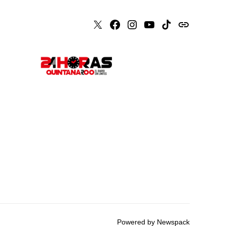
X
Faceboook
Instagram
Youtube
Tiktok
issuu
Powered by Newspack