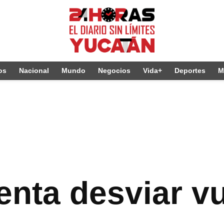
os
Nacional
Mundo
Negocios
Vida+
Deportes
M
enta desviar v