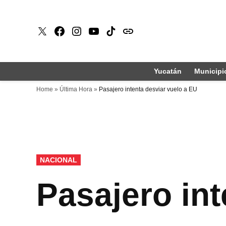
Saltar
al
X
Faceboook
Instagram
Youtube
Tiktok
issuu
contenido
Yucatán
Municipi
Home
»
Última Hora
»
Pasajero intenta desviar vuelo a EU
PUBLICADO
NACIONAL
EN
Pasajero int