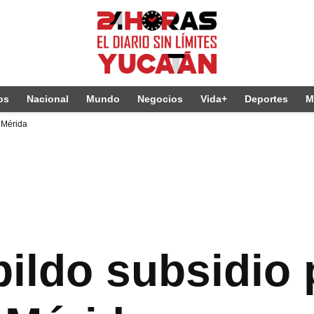
os
Nacional
Mundo
Negocios
Vida+
Deportes
M
 Mérida
ildo subsidio 