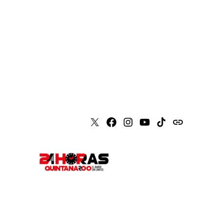
X
Faceboook
Instagram
Youtube
Tiktok
issuu