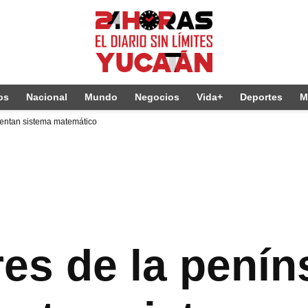
os
Nacional
Mundo
Negocios
Vida+
Deportes
M
tentan sistema matemático
es de la penín