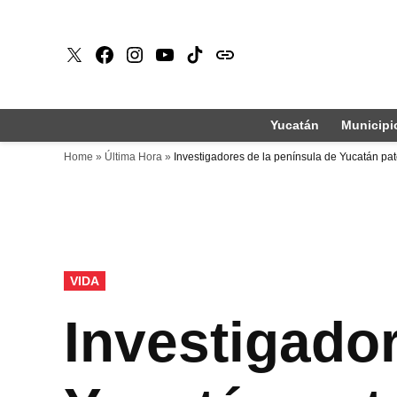
Saltar
al
X
Faceboook
Instagram
Youtube
Tiktok
issuu
contenido
Yucatán
Municipi
Home
»
Última Hora
»
Investigadores de la península de Yucatán pa
PUBLICADO
VIDA
EN
Investigador