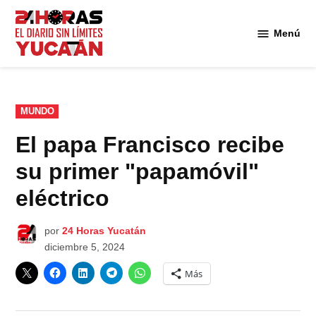
Saltar
al
Menú
Diario
contenido
24
Horas
Yucatán
PUBLICADO
MUNDO
EN
El papa Francisco recibe
su primer "papamóvil"
eléctrico
por
24 Horas Yucatán
diciembre 5, 2024
Más