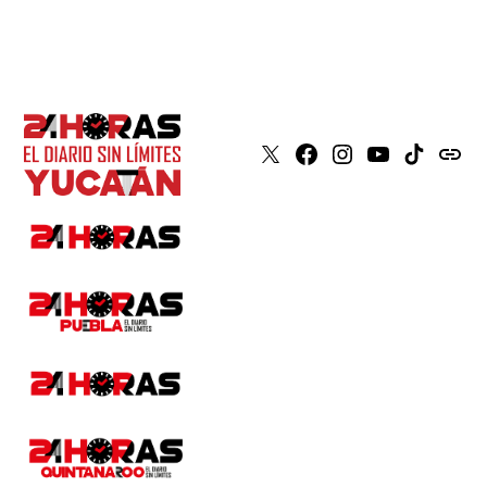
X
Faceboook
Instagram
Youtube
Tiktok
issuu