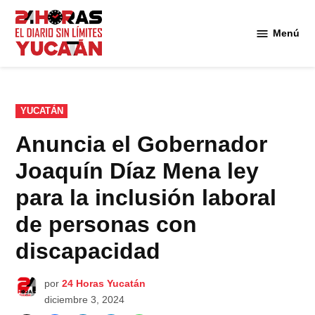
Saltar
al
Menú
Diario
contenido
24
Horas
Yucatán
PUBLICADO
YUCATÁN
EN
Anuncia el Gobernador
Joaquín Díaz Mena ley
para la inclusión laboral
de personas con
discapacidad
por
24 Horas Yucatán
diciembre 3, 2024