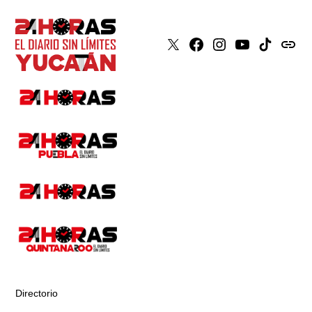
X
Faceboook
Instagram
Youtube
Tiktok
issuu
Directorio