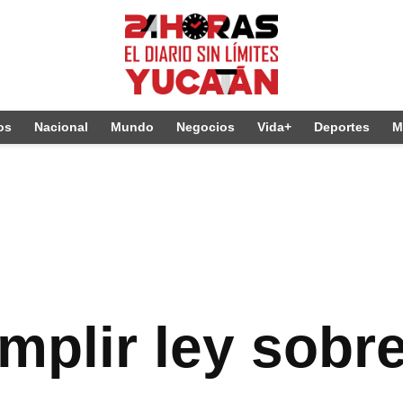
os
Nacional
Mundo
Negocios
Vida+
Deportes
M
plir ley sobre