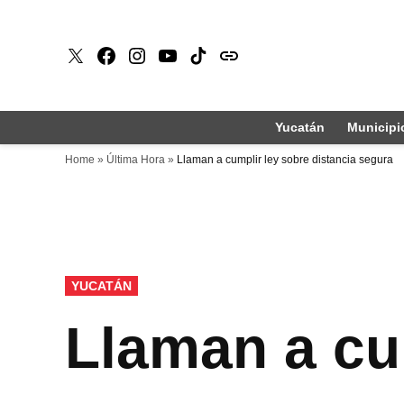
Saltar
al
X
Faceboook
Instagram
Youtube
Tiktok
issuu
contenido
Yucatán
Municipi
Home
»
Última Hora
»
Llaman a cumplir ley sobre distancia segura
PUBLICADO
YUCATÁN
EN
Llaman a cum