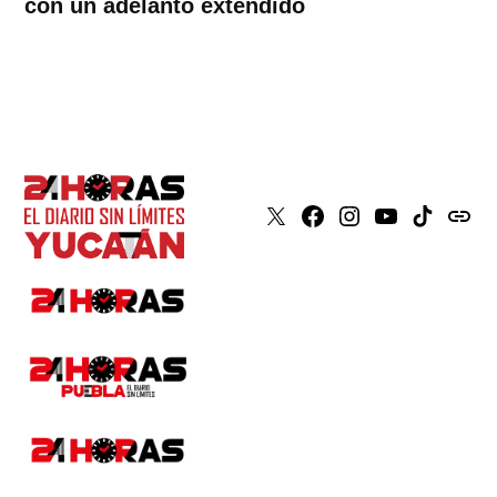
con un adelanto extendido
X
Faceboook
Instagram
Youtube
Tiktok
issuu