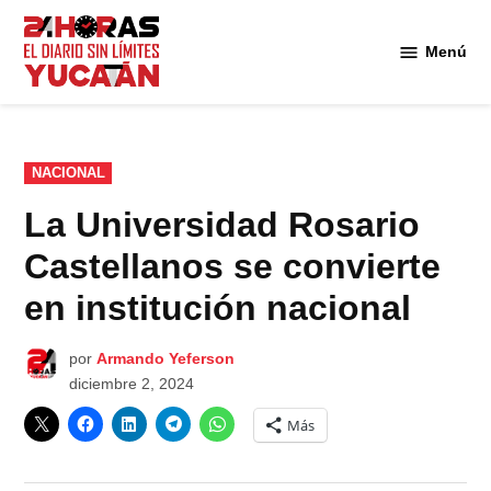
Saltar
al
Menú
Diario
contenido
24
Horas
Yucatán
PUBLICADO
NACIONAL
EN
La Universidad Rosario
Castellanos se convierte
en institución nacional
por
Armando Yeferson
diciembre 2, 2024
Más