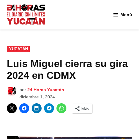
Saltar
al
Menú
Diario
contenido
24
Horas
Yucatán
PUBLICADO
YUCATÁN
EN
Luis Miguel cierra su gira
2024 en CDMX
por
24 Horas Yucatán
diciembre 1, 2024
Más