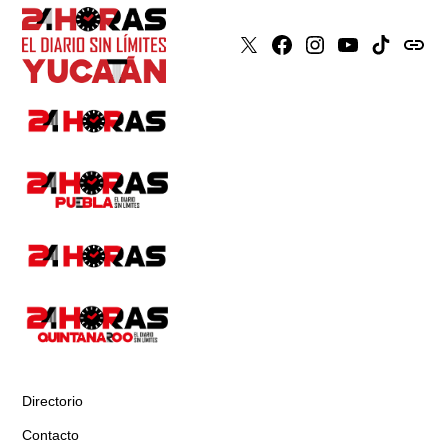
X
Faceboook
Instagram
Youtube
Tiktok
issuu
Directorio
Contacto