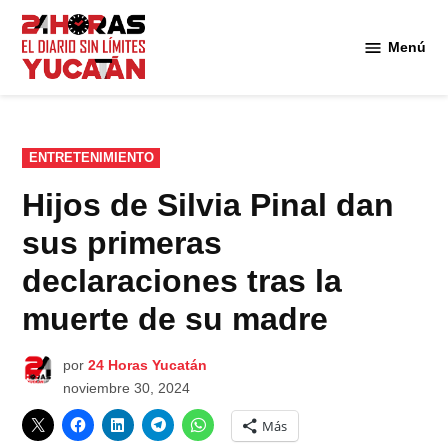
Saltar
al
Menú
Diario
contenido
24
Horas
Yucatán
PUBLICADO
ENTRETENIMIENTO
EN
Hijos de Silvia Pinal dan
sus primeras
declaraciones tras la
muerte de su madre
por
24 Horas Yucatán
noviembre 30, 2024
Más