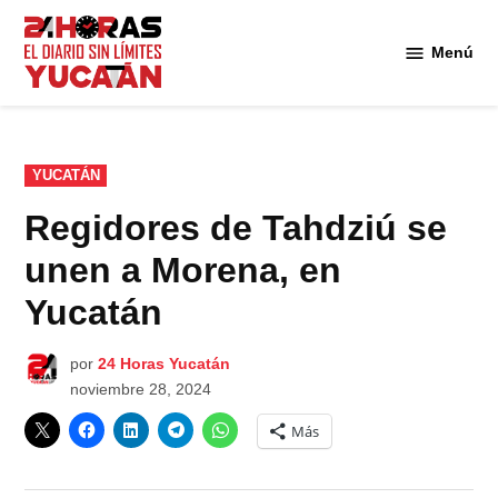
Saltar
al
Menú
Diario
contenido
24
Horas
Yucatán
PUBLICADO
YUCATÁN
EN
Regidores de Tahdziú se
unen a Morena, en
Yucatán
por
24 Horas Yucatán
noviembre 28, 2024
Más