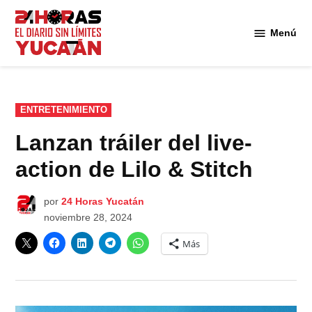
Saltar
al
Menú
Diario
contenido
24
Horas
Yucatán
PUBLICADO
ENTRETENIMIENTO
EN
Lanzan tráiler del live-
action de Lilo & Stitch
por
24 Horas Yucatán
noviembre 28, 2024
Más