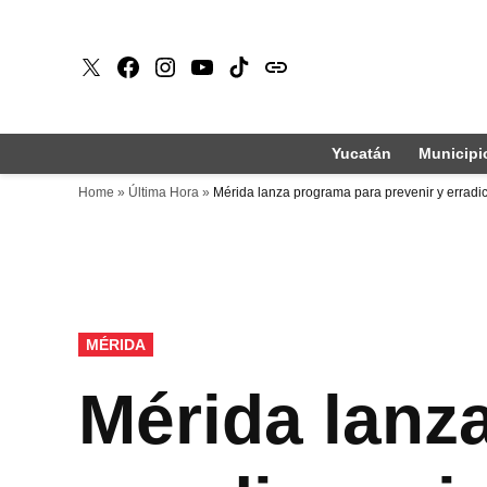
Saltar
al
X
Faceboook
Instagram
Youtube
Tiktok
issuu
contenido
Yucatán
Municipi
Home
»
Última Hora
»
Mérida lanza programa para prevenir y erradic
PUBLICADO
MÉRIDA
EN
Mérida lanz