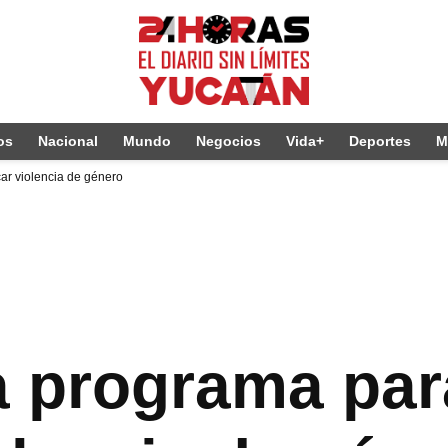
os
Nacional
Mundo
Negocios
Vida+
Deportes
M
ar violencia de género
a programa par