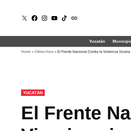
Saltar
al
X
Faceboook
Instagram
Youtube
Tiktok
issuu
contenido
Yucatán
Municipi
Home
»
Última Hora
»
El Frente Nacional Contra la Violencia Vicari
PUBLICADO
YUCATÁN
EN
El Frente Na