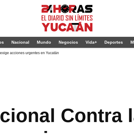
os
Nacional
Mundo
Negocios
Vida+
Deportes
M
a exige acciones urgentes en Yucatán
cional Contra l