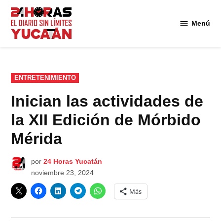
Saltar
al
Menú
Diario
contenido
24
Horas
Yucatán
PUBLICADO
ENTRETENIMIENTO
EN
Inician las actividades de
la XII Edición de Mórbido
Mérida
por
24 Horas Yucatán
noviembre 23, 2024
Más