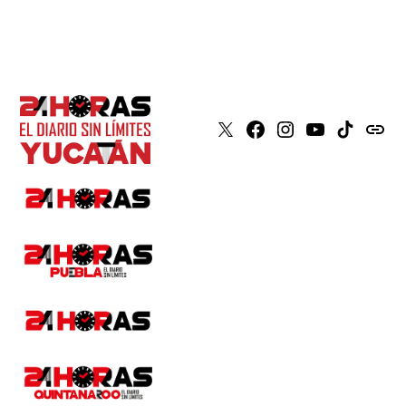
X
Faceboook
Instagram
Youtube
Tiktok
issuu