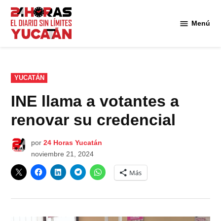
Saltar
al
Menú
Diario
contenido
24
Horas
Yucatán
PUBLICADO
YUCATÁN
EN
INE llama a votantes a
renovar su credencial
por
24 Horas Yucatán
noviembre 21, 2024
Más