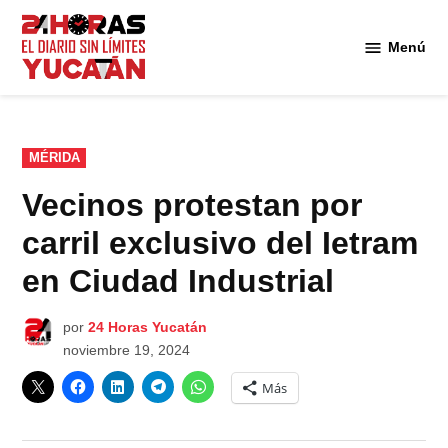
Saltar
al
Menú
Diario
contenido
24
Horas
Yucatán
PUBLICADO
MÉRIDA
EN
Vecinos protestan por
carril exclusivo del Ietram
en Ciudad Industrial
por
24 Horas Yucatán
noviembre 19, 2024
Más