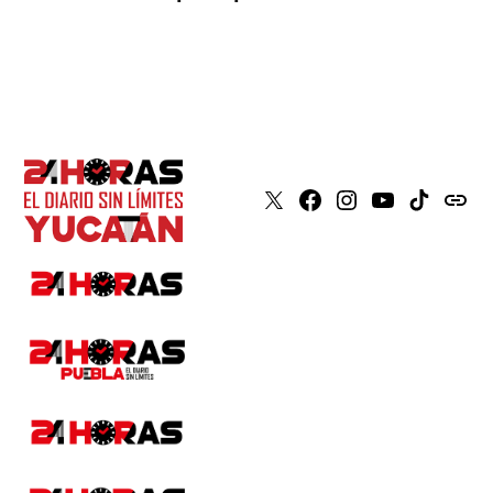
X
Faceboook
Instagram
Youtube
Tiktok
issuu