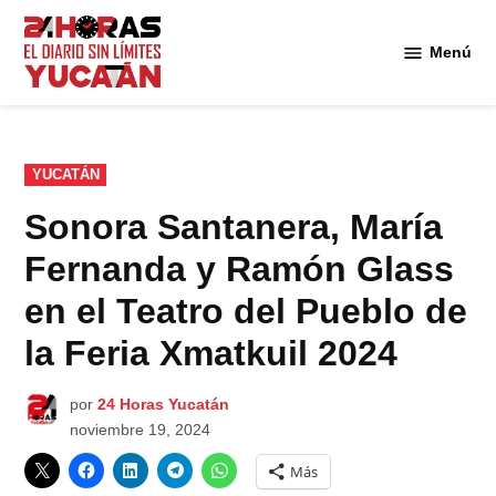
Saltar
al
Menú
Diario
contenido
24
Horas
Yucatán
PUBLICADO
YUCATÁN
EN
Sonora Santanera, María
Fernanda y Ramón Glass
en el Teatro del Pueblo de
la Feria Xmatkuil 2024
por
24 Horas Yucatán
noviembre 19, 2024
Más