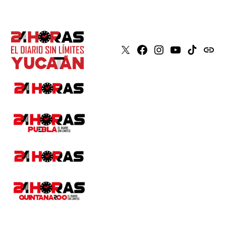
X
Faceboook
Instagram
Youtube
Tiktok
issuu