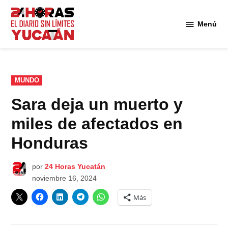
Saltar
al
Menú
Diario
contenido
24
Horas
Yucatán
PUBLICADO
MUNDO
EN
Sara deja un muerto y
miles de afectados en
Honduras
por
24 Horas Yucatán
noviembre 16, 2024
Más