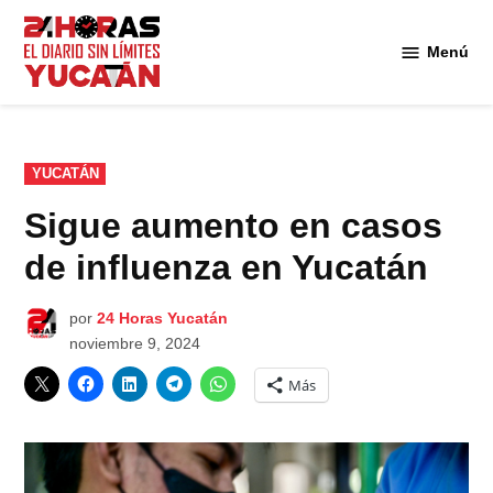
Saltar
al
Menú
Diario
contenido
24
Horas
Yucatán
PUBLICADO
YUCATÁN
EN
Sigue aumento en casos
de influenza en Yucatán
por
24 Horas Yucatán
noviembre 9, 2024
Más