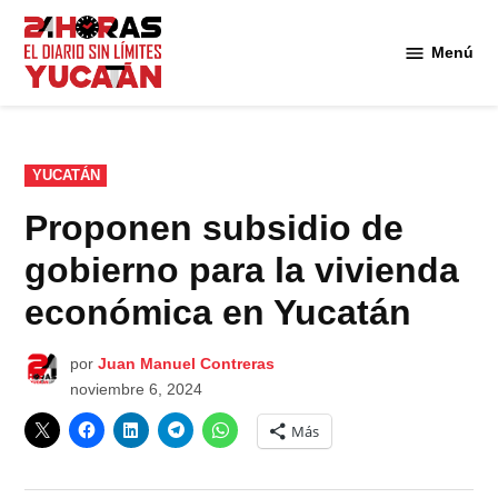
Saltar
al
Menú
Diario
contenido
24
Horas
Yucatán
PUBLICADO
YUCATÁN
EN
Proponen subsidio de
gobierno para la vivienda
económica en Yucatán
por
Juan Manuel Contreras
noviembre 6, 2024
Más