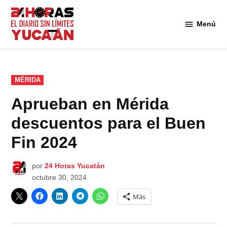
Saltar
al
Menú
Diario
contenido
24
Horas
Yucatán
PUBLICADO
MÉRIDA
EN
Aprueban en Mérida
descuentos para el Buen
Fin 2024
por
24 Horas Yucatán
octubre 30, 2024
Más