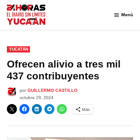
Saltar
al
Menú
Diario
contenido
24
Horas
Yucatán
PUBLICADO
YUCATÁN
EN
Ofrecen alivio a tres mil
437 contribuyentes
por
GUILLERMO CASTILLO
octubre 29, 2024
Más