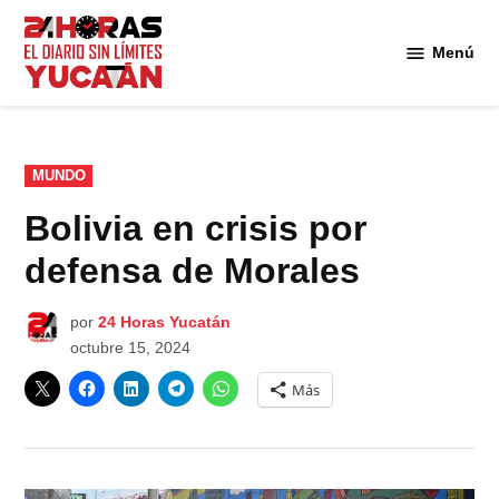
Saltar
al
Menú
Diario
contenido
24
Horas
Yucatán
PUBLICADO
MUNDO
EN
Bolivia en crisis por
defensa de Morales
por
24 Horas Yucatán
octubre 15, 2024
Más