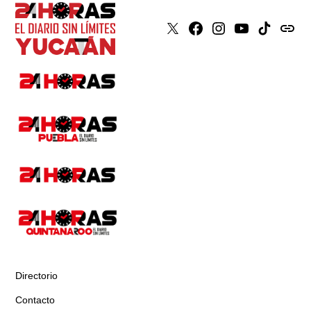
X
Faceboook
Instagram
Youtube
Tiktok
issuu
Directorio
Contacto