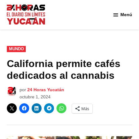
Saltar
al
Menú
Diario
contenido
24
Horas
Yucatán
PUBLICADO
MUNDO
EN
California permite cafés
dedicados al cannabis
por
24 Horas Yucatán
octubre 1, 2024
Más