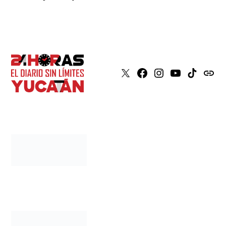
X
Faceboook
Instagram
Youtube
Tiktok
issuu