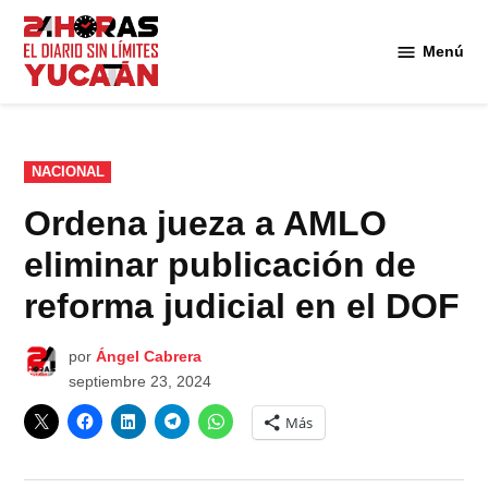
Saltar
al
Menú
Diario
contenido
24
Horas
Yucatán
PUBLICADO
NACIONAL
EN
Ordena jueza a AMLO
eliminar publicación de
reforma judicial en el DOF
por
Ángel Cabrera
septiembre 23, 2024
Más