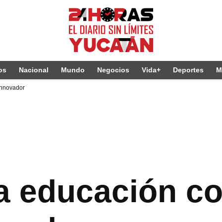
os
Nacional
Mundo
Negocios
Vida+
Deportes
M
innovador
la educación co