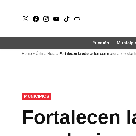
Saltar
al
X
Faceboook
Instagram
Youtube
Tiktok
issuu
contenido
Yucatán
Municipi
Home
»
Última Hora
»
Fortalecen la educación con material escolar 
PUBLICADO
MUNICIPIOS
EN
Fortalecen 