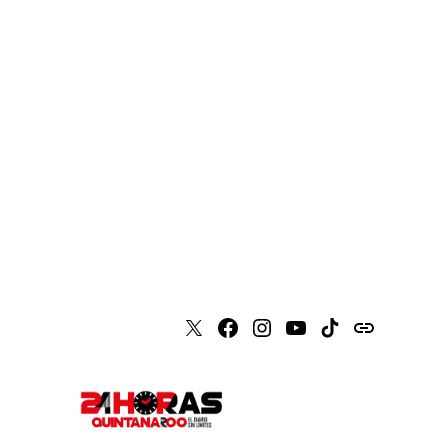
X
Faceboook
Instagram
Youtube
Tiktok
issuu