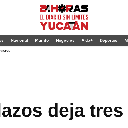
os
Nacional
Mundo
Negocios
Vida+
Deportes
M
Mujeres
azos deja tres