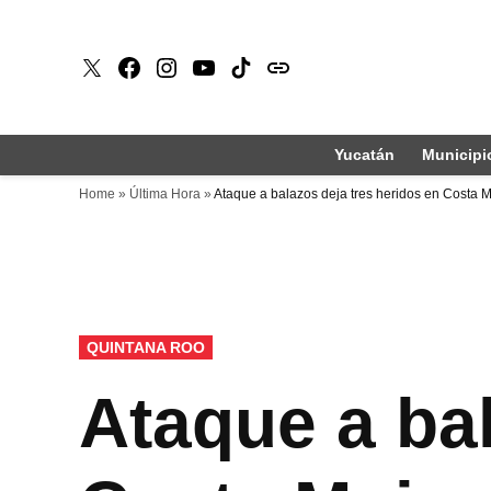
Saltar
al
X
Faceboook
Instagram
Youtube
Tiktok
issuu
contenido
Yucatán
Municipi
Home
»
Última Hora
»
Ataque a balazos deja tres heridos en Costa 
PUBLICADO
QUINTANA ROO
EN
Ataque a bal