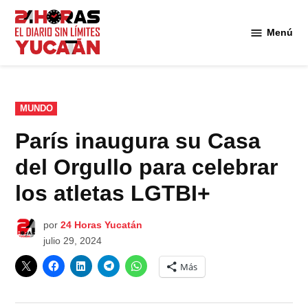
Saltar
al
Menú
Diario
contenido
24
Horas
Yucatán
PUBLICADO
MUNDO
EN
París inaugura su Casa
del Orgullo para celebrar
los atletas LGTBI+
por
24 Horas Yucatán
julio 29, 2024
Más