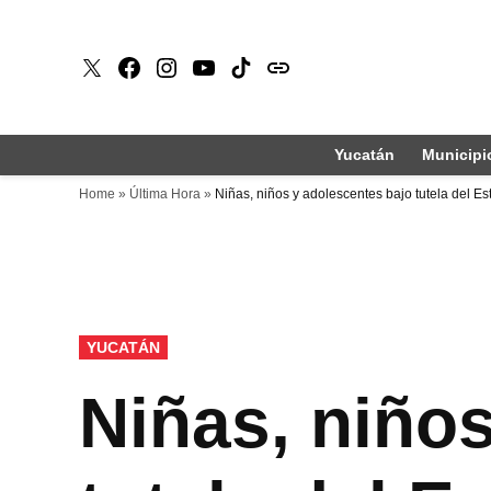
Saltar
al
X
Faceboook
Instagram
Youtube
Tiktok
issuu
contenido
Yucatán
Municipi
Home
»
Última Hora
»
Niñas, niños y adolescentes bajo tutela del E
PUBLICADO
YUCATÁN
EN
Niñas, niño