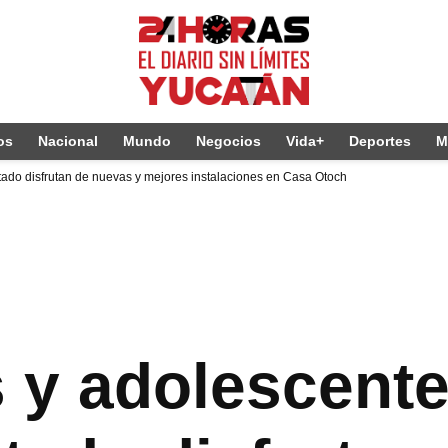
os
Nacional
Mundo
Negocios
Vida+
Deportes
M
stado disfrutan de nuevas y mejores instalaciones en Casa Otoch
s y adolescente