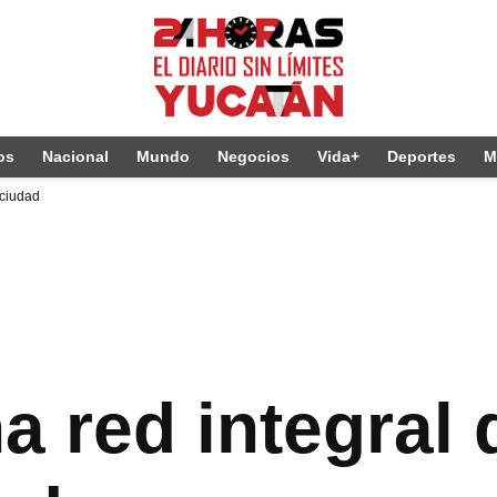
os
Nacional
Mundo
Negocios
Vida+
Deportes
M
 ciudad
 red integral 