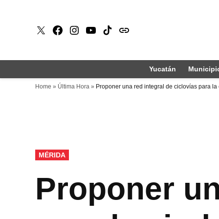
Saltar
al
X
Faceboook
Instagram
Youtube
Tiktok
issuu
contenido
Yucatán
Municipi
Home
»
Última Hora
»
Proponer una red integral de ciclovías para la
PUBLICADO
MÉRIDA
EN
Proponer una