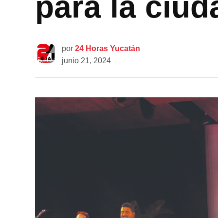
para la ciud
por
24 Horas Yucatán
junio 21, 2024