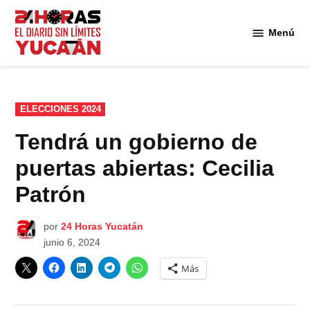
Saltar
al
Menú
Diario
contenido
24
Horas
Yucatán
PUBLICADO
ELECCIONES 2024
EN
Tendrá un gobierno de
puertas abiertas: Cecilia
Patrón
por
24 Horas Yucatán
junio 6, 2024
Más