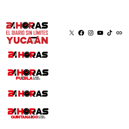
X
Faceboook
Instagram
Youtube
Tiktok
issuu