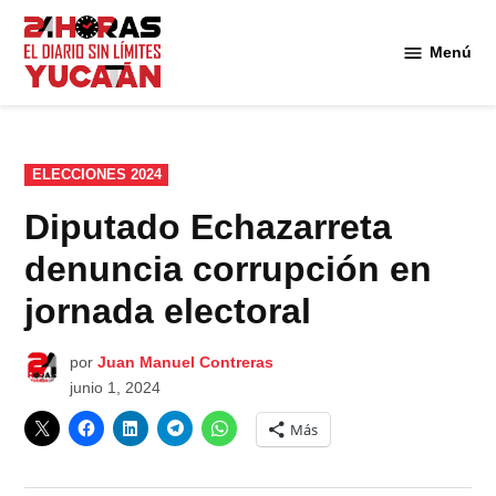
Saltar
al
Menú
Diario
contenido
24
Horas
Yucatán
PUBLICADO
ELECCIONES 2024
EN
Diputado Echazarreta
denuncia corrupción en
jornada electoral
por
Juan Manuel Contreras
junio 1, 2024
Más