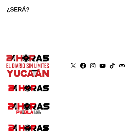
¿SERÁ?
X
Faceboook
Instagram
Youtube
Tiktok
issuu