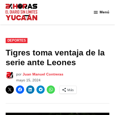
Saltar
al
Menú
Diario
contenido
24
Horas
Yucatán
PUBLICADO
DEPORTES
EN
Tigres toma ventaja de la
serie ante Leones
por
Juan Manuel Contreras
mayo 15, 2024
Más