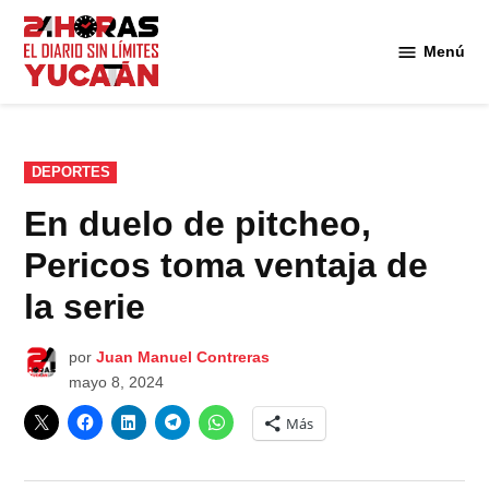
Saltar
al
Menú
Diario
contenido
24
Horas
Yucatán
PUBLICADO
DEPORTES
EN
En duelo de pitcheo,
Pericos toma ventaja de
la serie
por
Juan Manuel Contreras
mayo 8, 2024
Más