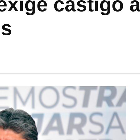
xige castigo a
es