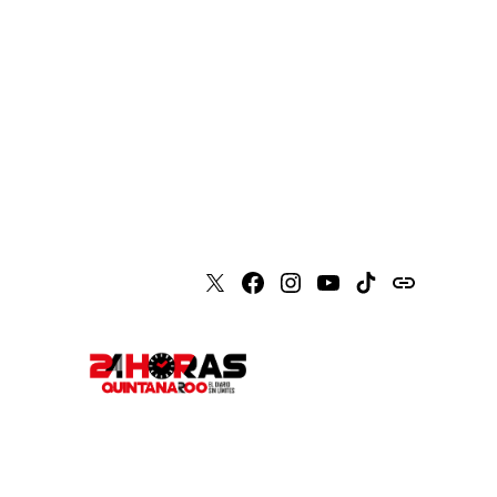
X
Faceboook
Instagram
Youtube
Tiktok
issuu