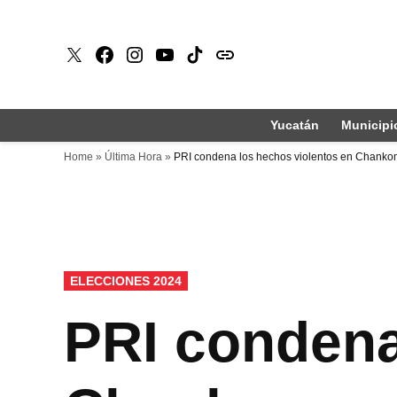
Saltar
al
X
Faceboook
Instagram
Youtube
Tiktok
issuu
contenido
Yucatán
Municipi
Home
»
Última Hora
»
PRI condena los hechos violentos en Chankom
PUBLICADO
ELECCIONES 2024
EN
PRI condena