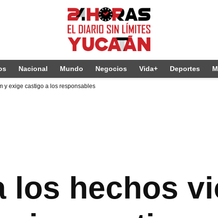
os
Nacional
Mundo
Negocios
Vida+
Deportes
M
 y exige castigo a los responsables
 los hechos vi