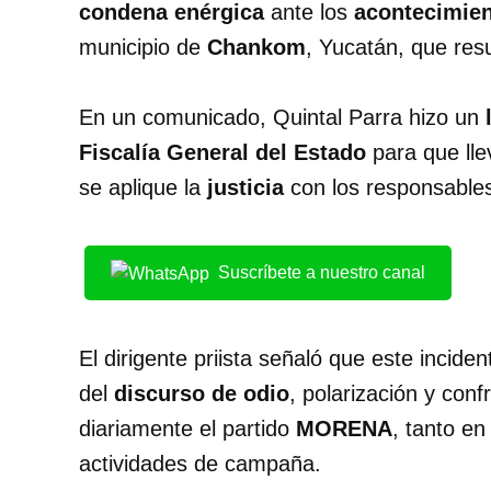
condena enérgica
ante los
acontecimien
municipio de
Chankom
, Yucatán, que res
En un comunicado, Quintal Parra hizo un
Fiscalía General del Estado
para que ll
se aplique la
justicia
con los responsables
Suscríbete a nuestro canal
El dirigente priista señaló que este incide
del
discurso de odio
, polarización y con
diariamente el partido
MORENA
, tanto en
actividades de campaña.