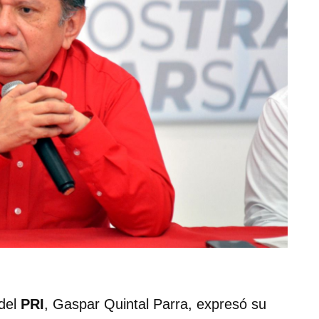
 del
PRI
, Gaspar Quintal Parra, expresó su