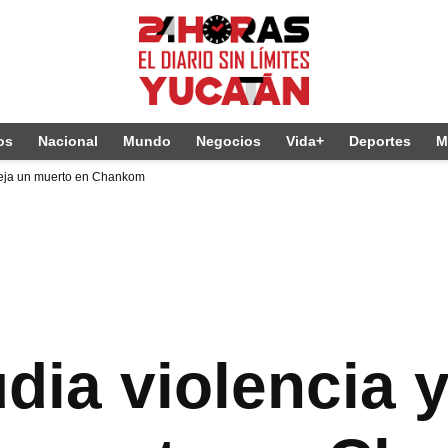
os
Nacional
Mundo
Negocios
Vida+
Deportes
M
deja un muerto en Chankom
dia violencia