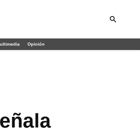
Open
Diario 24 Horas Yucatán
Search
El Diarios Sin Límites
ultimedia
Opinión
eñala