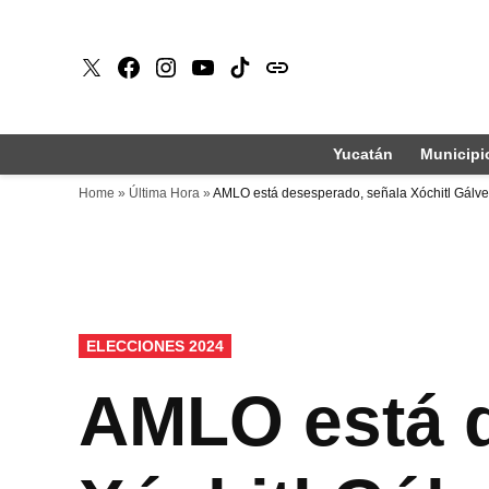
Saltar
al
X
Faceboook
Instagram
Youtube
Tiktok
issuu
contenido
Yucatán
Municipi
Home
»
Última Hora
»
AMLO está desesperado, señala Xóchitl Gálv
PUBLICADO
ELECCIONES 2024
EN
AMLO está d