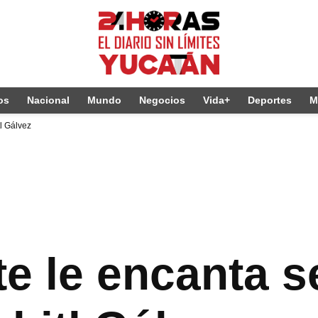
os
Nacional
Mundo
Negocios
Vida+
Deportes
M
tl Gálvez
te le encanta s