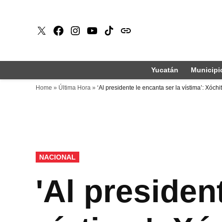
Saltar
al
X
Faceboook
Instagram
Youtube
Tiktok
issuu
contenido
Yucatán
Municipi
Home
»
Última Hora
»
‘Al presidente le encanta ser la vístima’: Xóchi
PUBLICADO
NACIONAL
EN
'Al presiden