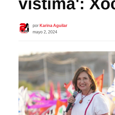
vístima': Xó
por
Karina Aguilar
mayo 2, 2024