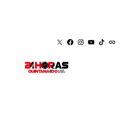
X
Faceboook
Instagram
Youtube
Tiktok
issuu