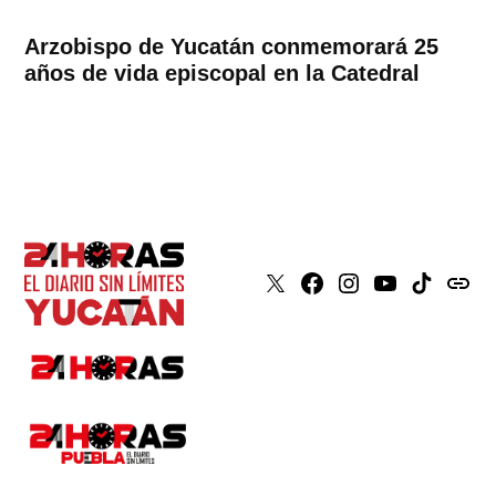
Arzobispo de Yucatán conmemorará 25
años de vida episcopal en la Catedral
X
Faceboook
Instagram
Youtube
Tiktok
issuu