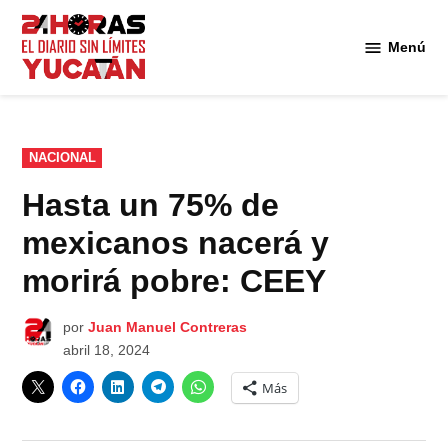
Saltar
al
Menú
Diario
contenido
24
Horas
Yucatán
PUBLICADO
NACIONAL
EN
Hasta un 75% de
mexicanos nacerá y
morirá pobre: CEEY
por
Juan Manuel Contreras
abril 18, 2024
Más