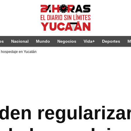
os
Nacional
Mundo
Negocios
Vida+
Deportes
M
de hospedaje en Yucatán
den regularizar