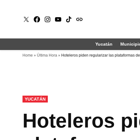
Saltar
al
X
Faceboook
Instagram
Youtube
Tiktok
issuu
contenido
Yucatán
Municipi
Home
»
Última Hora
»
Hoteleros piden regularizar las plataformas 
PUBLICADO
YUCATÁN
EN
Hoteleros pi