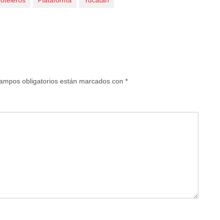
oteleros
Plataforma
Yucatán
ampos obligatorios están marcados con
*