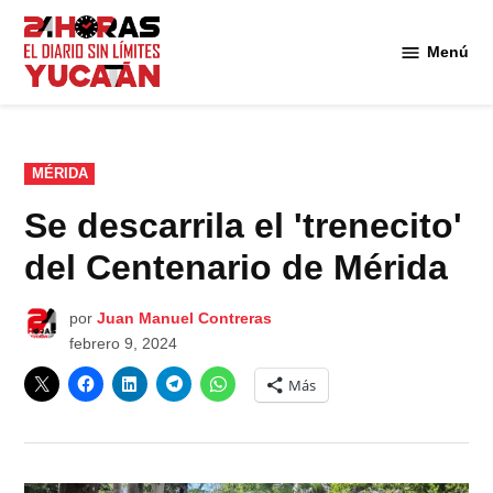
Saltar
al
Menú
Diario
contenido
24
Horas
Yucatán
PUBLICADO
MÉRIDA
EN
Se descarrila el 'trenecito'
del Centenario de Mérida
por
Juan Manuel Contreras
febrero 9, 2024
Más