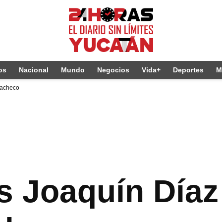
os
Nacional
Mundo
Negocios
Vida+
Deportes
M
Pacheco
s Joaquín Díaz