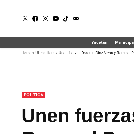
Saltar
al
X
Faceboook
Instagram
Youtube
Tiktok
issuu
contenido
Yucatán
Municipi
Home
»
Última Hora
»
Unen fuerzas Joaquín Díaz Mena y Rommel 
PUBLICADO
POLÍTICA
EN
Unen fuerza