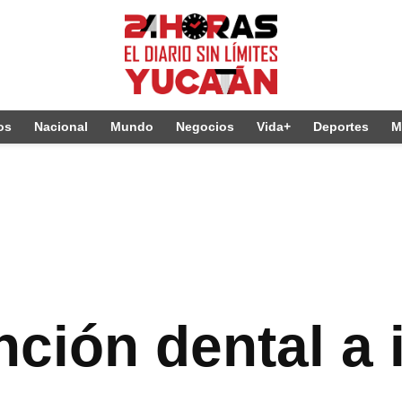
os
Nacional
Mundo
Negocios
Vida+
Deportes
M
ción dental a 