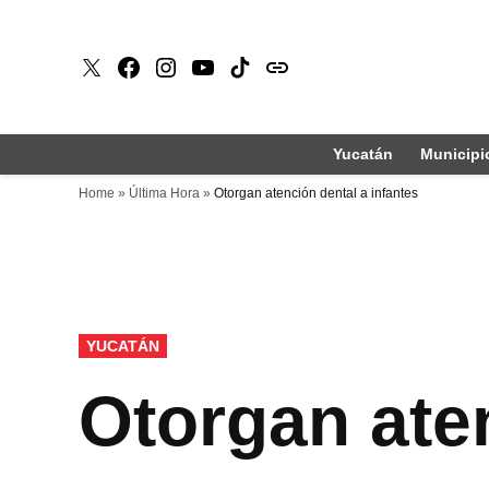
Saltar
al
X
Faceboook
Instagram
Youtube
Tiktok
issuu
contenido
Yucatán
Municipi
Home
»
Última Hora
»
Otorgan atención dental a infantes
PUBLICADO
YUCATÁN
EN
Otorgan aten