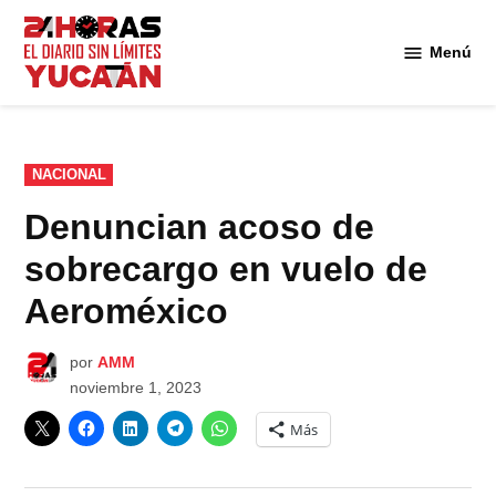
Saltar
al
Menú
Diario
contenido
24
Horas
Yucatán
PUBLICADO
NACIONAL
EN
Denuncian acoso de
sobrecargo en vuelo de
Aeroméxico
por
AMM
noviembre 1, 2023
Más