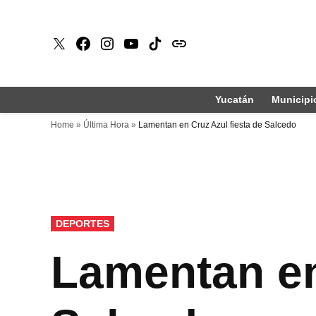
Saltar
al
X
Faceboook
Instagram
Youtube
Tiktok
issuu
contenido
Yucatán
Municipi
Home
»
Última Hora
»
Lamentan en Cruz Azul fiesta de Salcedo
PUBLICADO
DEPORTES
EN
Lamentan en