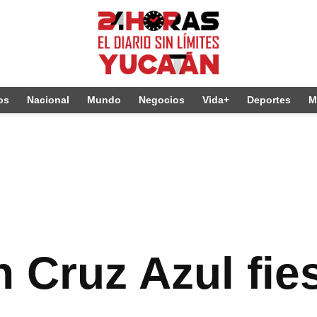
os
Nacional
Mundo
Negocios
Vida+
Deportes
M
 Cruz Azul fie