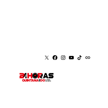
X
Faceboook
Instagram
Youtube
Tiktok
issuu