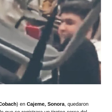
Cobach
) en
Cajeme, Sonora
, quedaron