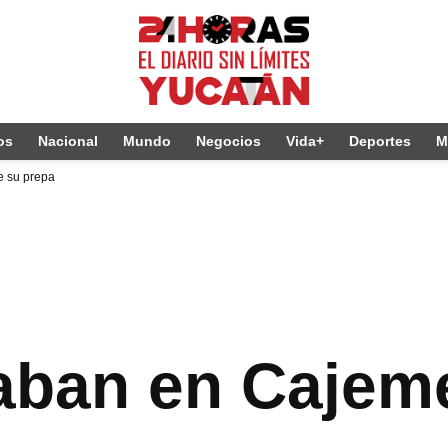
os
Nacional
Mundo
Negocios
Vida+
Deportes
M
e su prepa
ban en Cajeme