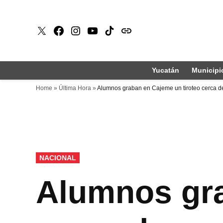
Saltar
al
X
Faceboook
Instagram
Youtube
Tiktok
issuu
contenido
Yucatán
Municipi
Home
»
Última Hora
»
Alumnos graban en Cajeme un tiroteo cerca d
PUBLICADO
NACIONAL
EN
Alumnos gra