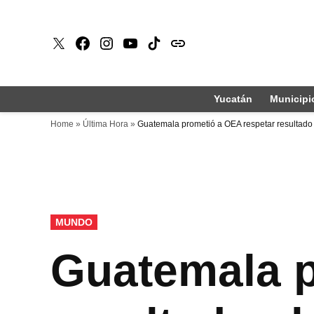
Saltar
al
X
Faceboook
Instagram
Youtube
Tiktok
issuu
contenido
Yucatán
Municipi
Home
»
Última Hora
»
Guatemala prometió a OEA respetar resultado 
PUBLICADO
MUNDO
EN
Guatemala p