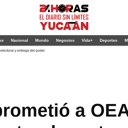
os
Nacional
Mundo
Negocios
Vida+
Deportes
M
electoral y entrega del poder
rometió a OEA