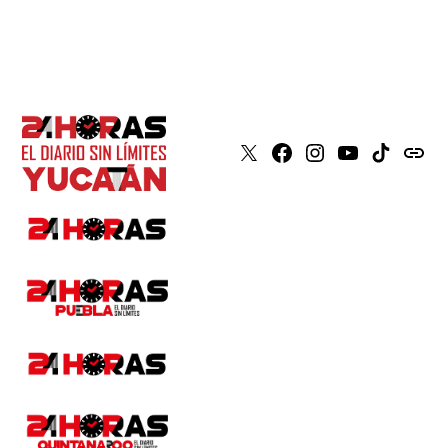
X
Faceboook
Instagram
Youtube
Tiktok
issuu