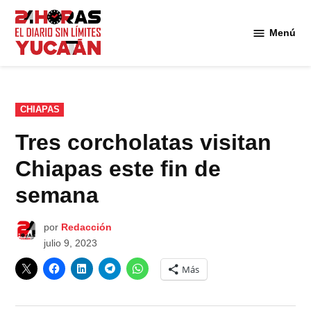
Saltar
al
Menú
Diario
contenido
24
Horas
Yucatán
PUBLICADO
CHIAPAS
EN
Tres corcholatas visitan
Chiapas este fin de
semana
por
Redacción
julio 9, 2023
Más