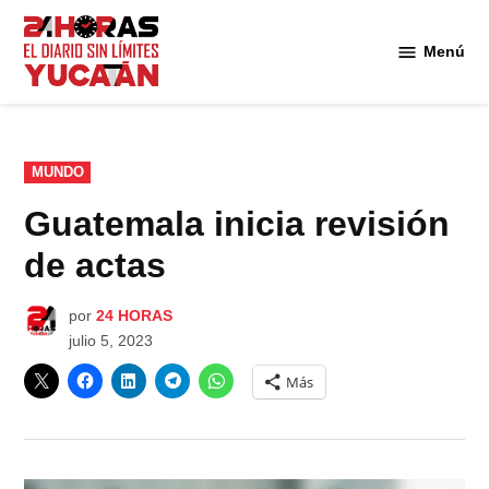
Saltar
al
Menú
Diario
contenido
24
Horas
Yucatán
PUBLICADO
MUNDO
EN
Guatemala inicia revisión
de actas
por
24 HORAS
julio 5, 2023
Más